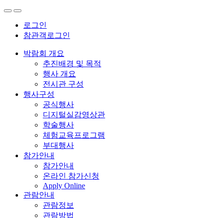
로그인
참관객로그인
박람회 개요
추진배경 및 목적
행사 개요
전시관 구성
행사구성
공식행사
디지털실감영상관
학술행사
체험교육프로그램
부대행사
참가안내
참가안내
온라인 참가신청
Apply Online
관람안내
관람정보
관람방법