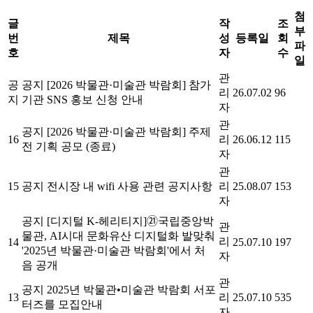
첨
글
작
조
부
번
제목
성
등록일
회
파
호
자
수
일
관
공
공지
[2026 박물관·미술관 박람회] 참가
리
26.07.02
96
지
기관 SNS 홍보 신청 안내
자
관
공지
[2026 박물관·미술관 박람회] 주제
16
리
26.06.12
115
전 기획 공모 (종료)
자
관
15
공지
전시장 내 wifi 사용 관련 공지사항
리
25.08.07
153
자
공지
[디지털 K-헤리티지]㉑국립중앙박
관
물관, AI시대 문화유산 디지털화 발맞춰
리
14
25.07.10
197
'2025년 박물관·미술관 박람회'에서 처
자
음 공개
관
공지
2025년 박물관•미술관 박람회 서포
13
리
25.07.10
535
터즈를 모집안내
자